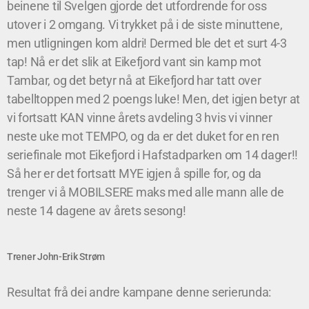
beinene til Svelgen gjorde det utfordrende for oss
utover i 2 omgang. Vi trykket på i de siste minuttene,
men utligningen kom aldri! Dermed ble det et surt 4-3
tap! Nå er det slik at Eikefjord vant sin kamp mot
Tambar, og det betyr nå at Eikefjord har tatt over
tabelltoppen med 2 poengs luke! Men, det igjen betyr at
vi fortsatt KAN vinne årets avdeling 3 hvis vi vinner
neste uke mot TEMPO, og da er det duket for en ren
seriefinale mot Eikefjord i Hafstadparken om 14 dager!!
Så her er det fortsatt MYE igjen å spille for, og da
trenger vi å MOBILSERE maks med alle mann alle de
neste 14 dagene av årets sesong!
Trener John-Erik Strøm
Resultat frå dei andre kampane denne serierunda: