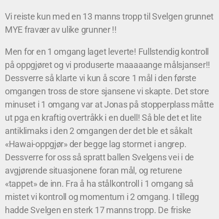
Vi reiste kun med en 13 manns tropp til Svelgen grunnet
MYE fravær av ulike grunner !!
Men for en 1 omgang laget leverte! Fullstendig kontroll
på oppgjøret og vi produserte maaaaange målsjanser!!
Dessverre så klarte vi kun å score 1 mål i den første
omgangen tross de store sjansene vi skapte. Det store
minuset i 1 omgang var at Jonas på stopperplass måtte
ut pga en kraftig overtråkk i en duell! Så ble det et lite
antiklimaks i den 2 omgangen der det ble et såkalt
«Hawai-oppgjør» der begge lag stormet i angrep.
Dessverre for oss så spratt ballen Svelgens vei i de
avgjørende situasjonene foran mål, og returene
«tappet» de inn. Fra å ha stålkontroll i 1 omgang så
mistet vi kontroll og momentum i 2 omgang. I tillegg
hadde Svelgen en sterk 17 manns tropp. De friske