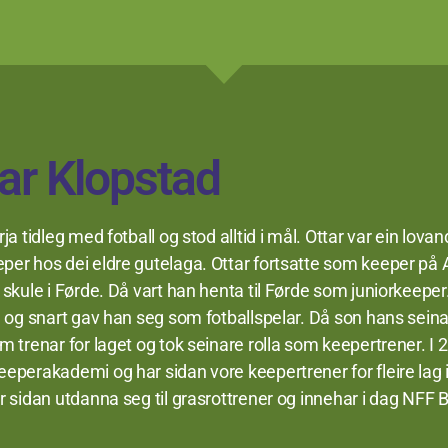
ar Klopstad
rja tidleg med fotball og stod alltid i mål. Ottar var ein lova
er hos dei eldre gutelaga. Ottar fortsatte som keeper på A-
 skule i Førde. Då vart han henta til Førde som juniorkeeper
a og snart gav han seg som fotballspelar. Då son hans seinar
m trenar for laget og tok seinare rolla som keepertrener. I 
eperakademi og har sidan vore keepertrener for fleire lag i
r sidan utdanna seg til grasrottrener og innehar i dag NFF 