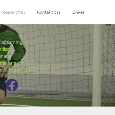
Keeperløftet
Kontakt oss
Linker
ustsamling
rdiar
enarar
ministrasjon
meldingsskjema