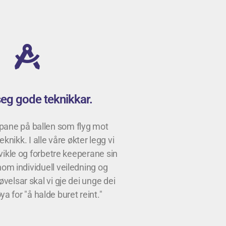
seg gode teknikkar.
ppane på ballen som flyg mot
eknikk. I alle våre økter legg vi
tvikle og forbetre keeperane sin
nom individuell veiledning og
velsar skal vi gje dei unge dei
a for "å halde buret reint."