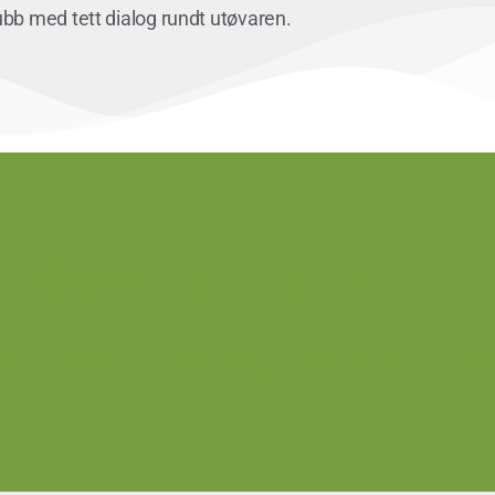
ubb med tett dialog rundt utøvaren.
erløftet Sunnfjord
 mellom klubbane i Sunnfjor