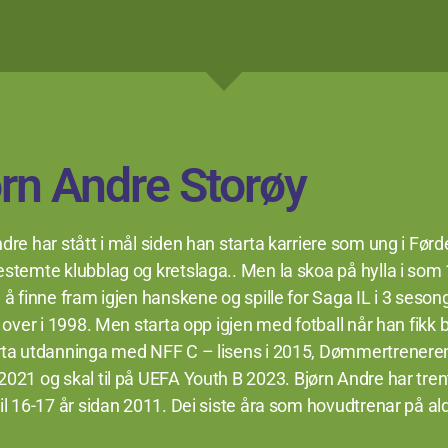
rn Andre Storøy
dre har stått i mål siden han starta karriere som ung i Førde 
stemte klubblag og kretslaga.. Men la skoa på hylla i som 
 å finne fram igjen hanskene og spille for Saga IL i 3 seson
t over i 1998. Men starta opp igjen med fotball når han fikk
rta utdanninga med NFF C – lisens i 2015, Dømmertrenere
2021 og skal til på UEFA Youth B 2023.
Bjørn Andre har tren
il 16-17 år sidan 2011. Dei siste åra som hovudtrenar på al