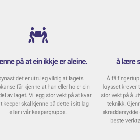
jenne på at ein ikkje er aleine.
å lære 
synast det er utruleg viktig at lagets
Å få fingertu
skanse får kjenne at han eller ho er ein
krysset krever t
 del av laget. Vi legg stor vekt på at kvar
stor vekt på å u
t keeper skal kjenne på dette i sitt lag
teknikk. Gjen
eller i vår keepergruppe.
skreddersydde ø
beste verktøy