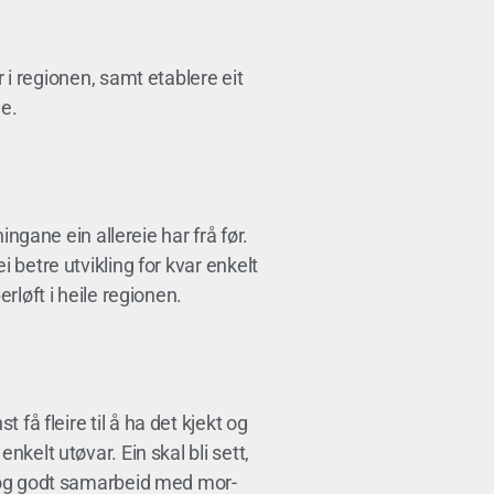
i regionen, samt etablere eit
e.
ningane ein allereie har frå før.
 betre utvikling for kvar enkelt
rløft i heile regionen.
få fleire til å ha det kjekt og
nkelt utøvar. Ein skal bli sett,
ært og godt samarbeid med mor-