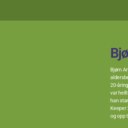
Bjø
Bjørn An
aldersbe
20-åring
var heil
han sta
Keeper 
og opp t