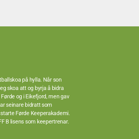
tballskoa på hylla. Når son
eg skoa att og byrja å bidra
Førde og i Eikefjord, men gav
har seinare bidratt som
å starte Førde Keeperakademi.
NFF B lisens som keepertrenar.