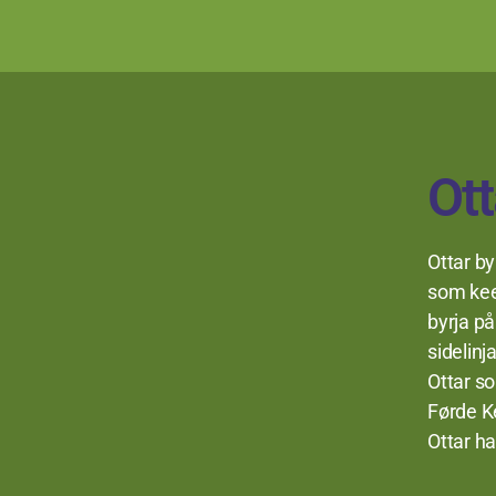
Ott
Ottar by
som keep
byrja på
sidelinj
Ottar so
Førde Ke
Ottar ha