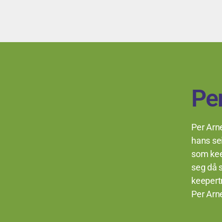
Pe
Per Arne
hans sei
som keep
seg då s
keepert
Per Arne