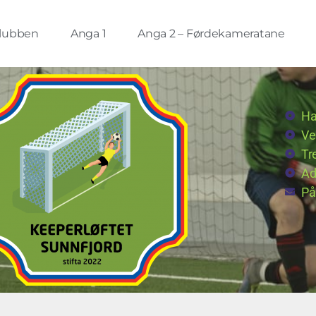
lubben
Anga 1
Anga 2 – Førdekameratane
Ha
Ve
Tr
Ad
På