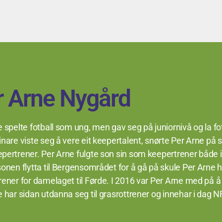
r Arne Nygård
 spelte fotball som ung, men gav seg på juniornivå og la fo
nare viste seg å vere eit keepertalent, snørte Per Arne på s
ertrener. Per Arne fulgte son sin som keepertrener både i 
onen flytta til Bergensområdet for å gå på skule Per Arne 
rener for damelaget til Førde. I 2016 var Per Arne med på 
 har sidan utdanna seg til grasrottrener og innehar i dag 