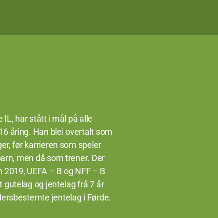
IL, har stått i mål på alle
16 åring. Han blei overtalt som
ger, før karrieren som speler
 barn, men då som trener. Der
n 2019, UEFA – B og NFF – B
t gutelag og jentelag frå 7 år
dersbestemte jentelag i Førde.