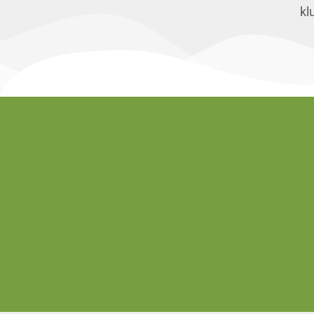
kl
Keep
Eit samarbeid