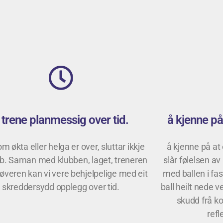
 trene planmessig over tid.
å kjenne på 
om økta eller helga er over, sluttar ikkje
å kjenne på at 
bb. Saman med klubben, laget, treneren
slår følelsen av
tøveren kan vi vere behjelpelige med eit
med ballen i fas
skreddersydd opplegg over tid.
ball heilt nede v
skudd frå ko
ref