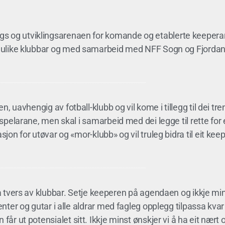
gs og utviklingsarenaen for komande og etablerte keeperar 
v ulike klubbar og med samarbeid med NFF Sogn og Fjordan
onen, uavhengig av fotball-klubb og vil kome i tillegg til dei tre
pelarane, men skal i samarbeid med dei legge til rette for ei
on for utøvar og «mor-klubb» og vil truleg bidra til eit keepe
 tvers av klubbar. Setje keeperen på agendaen og ikkje minst 
ter og gutar i alle aldrar med fagleg opplegg tilpassa kvar e
ein får ut potensialet sitt. Ikkje minst ønskjer vi å ha eit n