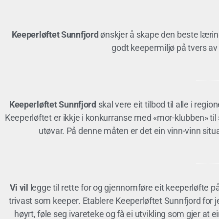
Keeperløftet Sunnfjord
ønskjer å skape den beste lærin
godt keepermiljø på tvers a
Keeperløftet Sunnfjord
skal vere eit tilbod til alle i regi
Keeperløftet er ikkje i konkurranse med «mor-klubben» til s
utøvar. På denne måten er det ein vinn-vinn situasj
Vi vil
legge til rette for og gjennomføre eit keeperløfte på
trivast som keeper. Etablere Keeperløftet Sunnfjord for jen
høyrt, føle seg ivareteke og få ei utvikling som gjer at 