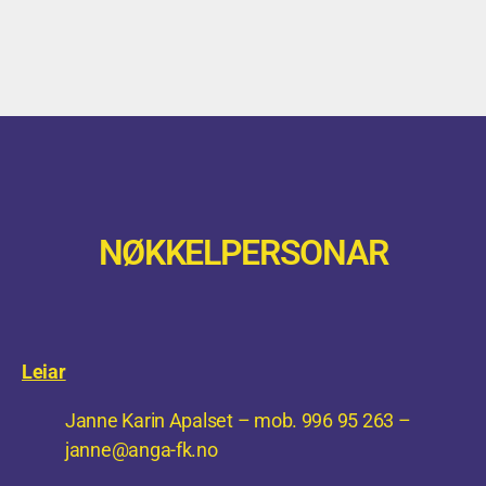
NØKKELPERSONAR
Leiar
Janne Karin Apalset – mob. 996 95 263 –
janne@anga-fk.no