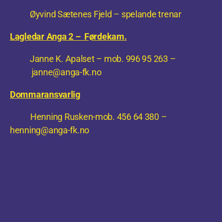
Øyvind Sætenes Fjeld – spelande trenar
Lagledar Anga 2 – Førdekam.
Janne K. Apalset – mob. 996 95 263 –
janne@anga-fk.no
Dommaransvarlig
Henning Rusken-mob. 456 64 380 –
henning@anga-fk.no