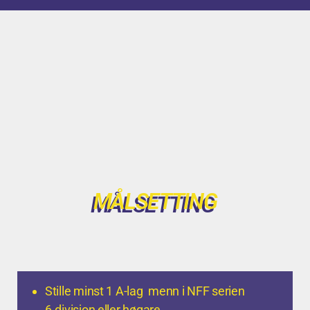
MÅLSETTING
Stille minst 1 A-lag menn i NFF serien
6.divisjon eller høgare.