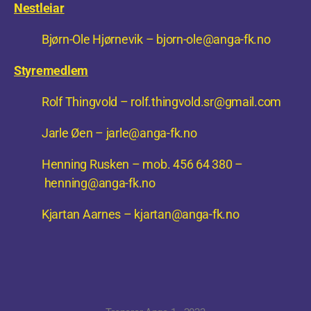
Nestleiar
Bjørn-Ole Hjørnevik –
bjorn-ole@anga-fk.no
Styremedlem
Rolf Thingvold –
rolf.thingvold.sr@gmail.com
Jarle Øen –
jarle@anga-fk.no
Henning Rusken – mob. 456 64 380 –
henning@anga-fk.no
Kjartan Aarnes – kjartan@anga-fk.no