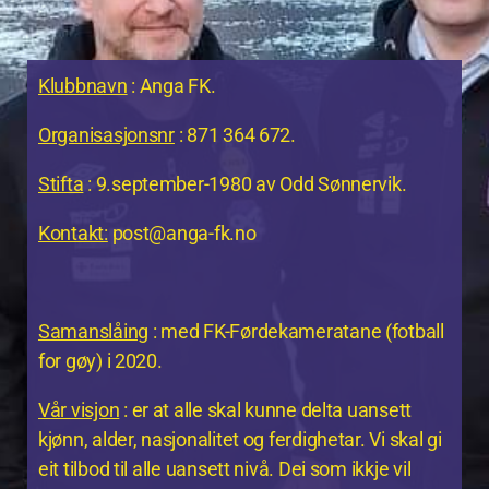
Klubbnavn
: Anga FK.
Organisasjonsnr
: 871 364 672.
Stifta
: 9.september-1980 av Odd Sønnervik.
Kontakt:
post@anga-fk.no
Samanslåing
: med FK-Førdekameratane (fotball
for gøy) i 2020.
Vår visjon
: er at alle skal kunne delta uansett
kjønn, alder, nasjonalitet og ferdighetar. Vi skal gi
eit tilbod til alle uansett nivå. Dei som ikkje vil