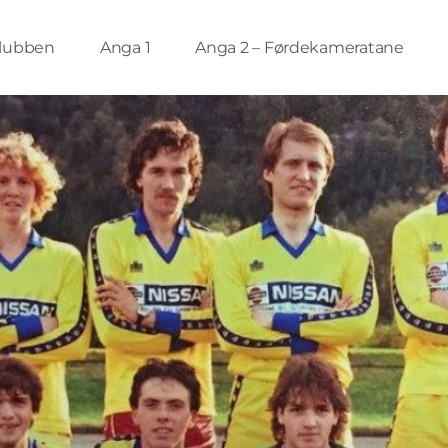
lubben
Anga 1
Anga 2 – Førdekameratane