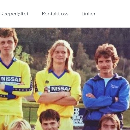
Keeperløftet
Kontakt oss
Linker