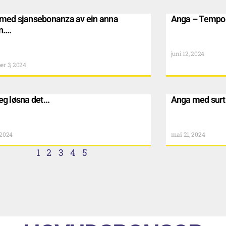
med sjansebonanza av ein anna
Anga – Tempo
n….
juni 12, 2024
er 3, 2024
eg løsna det…
Anga med surt 
 2024
mai 21, 2024
1
2
3
4
5