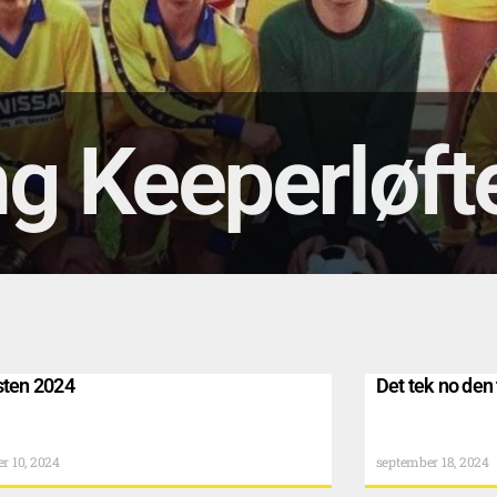
ng Keeperløft
sten 2024
Det tek no den 
r 10, 2024
september 18, 2024