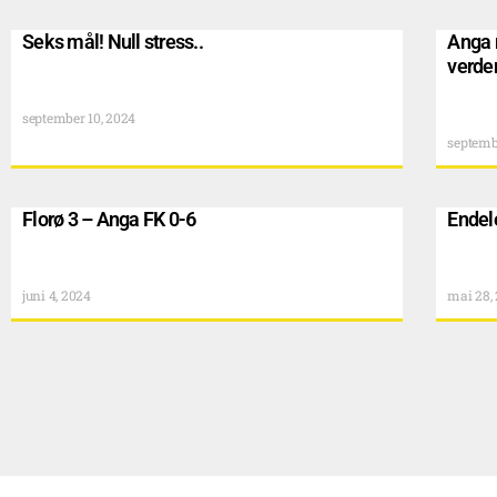
Seks mål! Null stress..
Anga 
verde
september 10, 2024
septemb
Florø 3 – Anga FK 0-6
Endel
juni 4, 2024
mai 28,