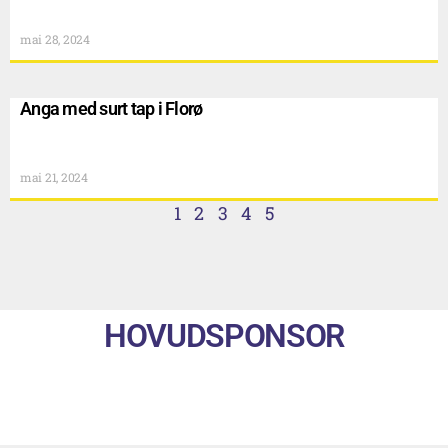
mai 28, 2024
Anga med surt tap i Florø
mai 21, 2024
1
2
3
4
5
HOVUDSPONSOR