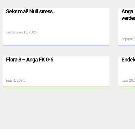
Seks mål! Null stress..
Anga 
verde
september 10, 2024
septemb
Florø 3 – Anga FK 0-6
Endel
juni 4, 2024
mai 28,