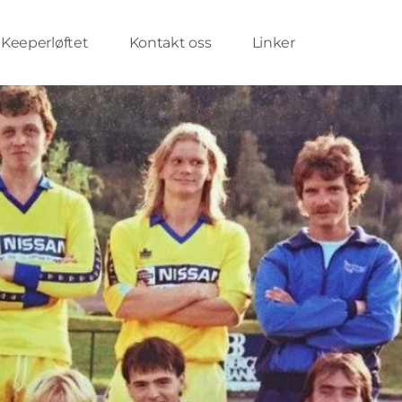
Keeperløftet
Kontakt oss
Linker