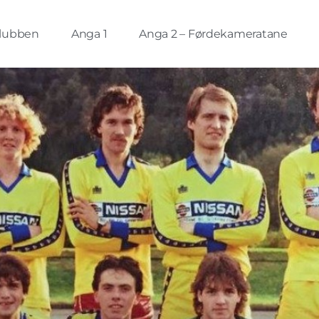
lubben
Anga 1
Anga 2 – Førdekameratane