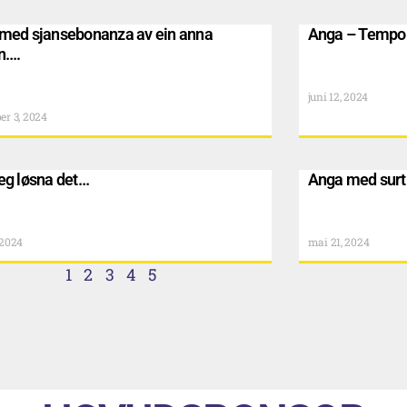
med sjansebonanza av ein anna
Anga – Tempo
n….
juni 12, 2024
er 3, 2024
eg løsna det…
Anga med surt 
 2024
mai 21, 2024
1
2
3
4
5